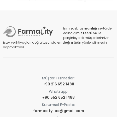
İşimizdeki
uzmanlığı
sektörde
edindiğimiz
tecrübe
ile
perçinleyerek müşterilerimizin
istek ve ihtiyaçları doğrultusunda
en doğru
ürün yönlendirmesini
yapmaktayız.
Müşteri Hizmetleri:
+90 216 652 1488
Whatsapp:
+90 552 652 1488
Kurumsal E-Posta:
farmacityilac@gmail.com