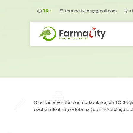
TR
farmacityilac@gmail.com
+
Özel izinlere tabi olan narkotik ilaçları TC Sağl
özel izin ile ihraç edebiliriz (bu izin kuruluşa ba