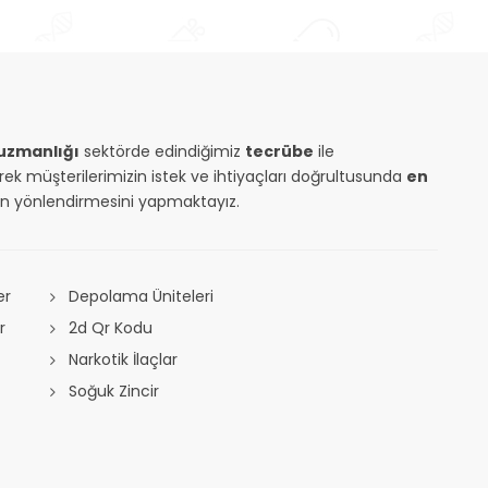
uzmanlığı
sektörde edindiğimiz
tecrübe
ile
rek müşterilerimizin istek ve ihtiyaçları doğrultusunda
en
n yönlendirmesini yapmaktayız.
er
Depolama Üniteleri
r
2d Qr Kodu
Narkotik İlaçlar
Soğuk Zincir