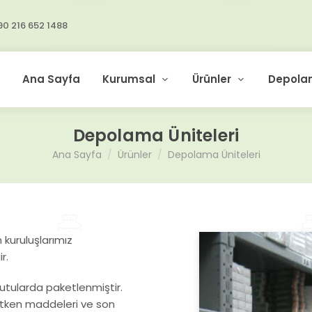
90 216 652 1488
Ana Sayfa
Kurumsal
Ürünler
Depola
Depolama Üniteleri
Ana Sayfa
Ürünler
Depolama Üniteleri
 kuruluşlarımız
r.
kutularda paketlenmiştir.
 etken maddeleri ve son