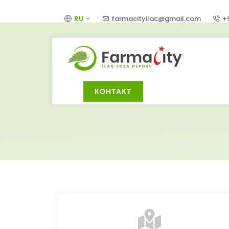
RU
farmacityilac@gmail.com
+
КОНТАКТ