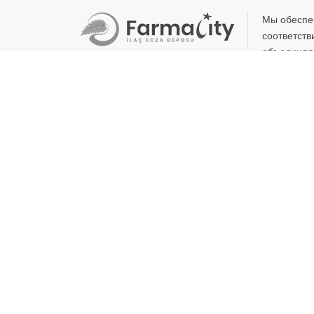
Мы обеспе
соответств
объединяя 
приобрели в этом секторе.
О нас
Медикаменты
Ссылка
Медицинское
оборудование
Объявления и
новости
Лекарства
Форма ценового
предложения