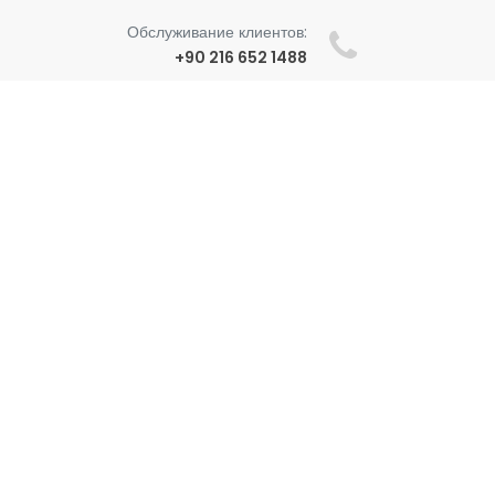
Обслуживание клиентов:
+90 216 652 1488
Whatsapp:
+90 552 652 1488
Почта:
farmacityilac@gmail.com
Адрес:
Karlıktepe Mh. İtfaiye Sk. Huzur Apt.
No:4/1 Kartal, Istanbul - Turkey