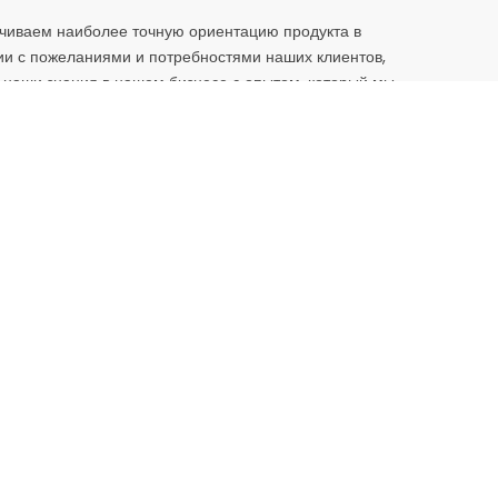
чиваем наиболее точную ориентацию продукта в
ии с пожеланиями и потребностями наших клиентов,
наши знания в нашем бизнесе с опытом, который мы
Единицы хранения
2d QR-код
Наркотические
препараты
Холодная цепь