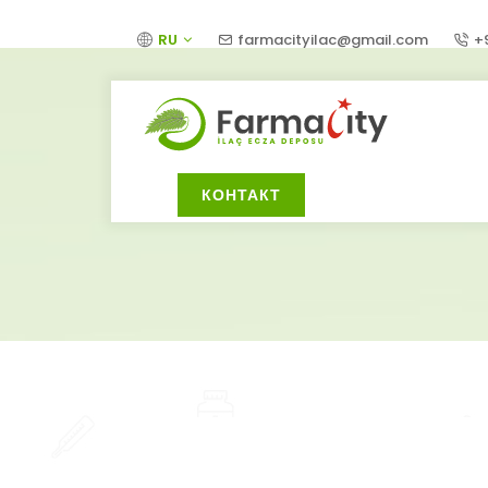
RU
farmacityilac@gmail.com
+
КОНТАКТ